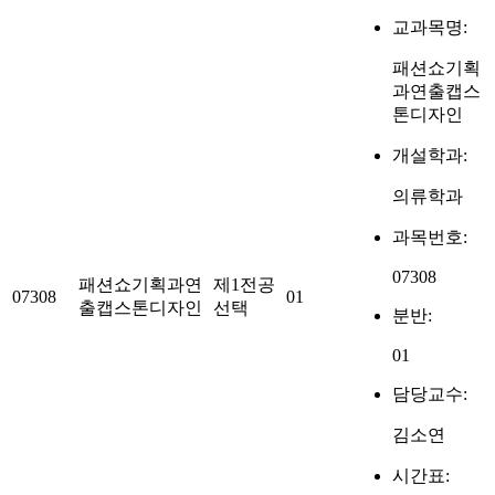
교과목명:
패션쇼기획
과연출캡스
톤디자인
개설학과:
의류학과
과목번호:
07308
패션쇼기획과연
제1전공
07308
01
출캡스톤디자인
선택
분반:
01
담당교수:
김소연
시간표: