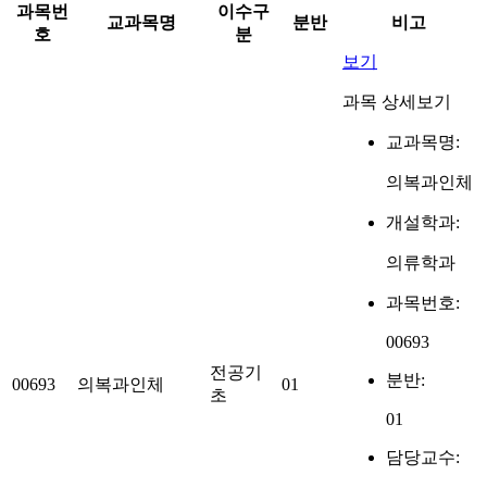
과목번
이수구
교과목명
분반
비고
호
분
보기
과목 상세보기
교과목명:
의복과인체
개설학과:
의류학과
과목번호:
00693
전공기
분반:
00693
의복과인체
01
초
01
담당교수: