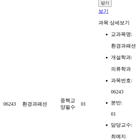
닫기
보기
과목 상세보기
교과목명:
환경과패션
개설학과:
의류학과
과목번호:
06243
중핵교
분반:
06243
환경과패션
01
양필수
01
담당교수:
최예지