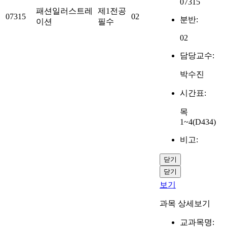
07315
패션일러스트레
제1전공
07315
02
분반:
이션
필수
02
담당교수:
박수진
시간표:
목
1~4(D434)
비고:
닫기
닫기
보기
과목 상세보기
교과목명: