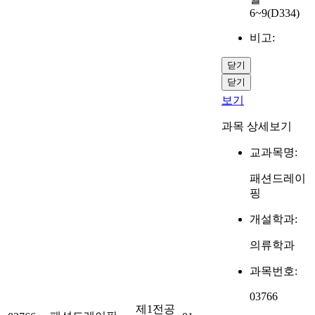
6~9(D334)
비고:
닫기
닫기
보기
과목 상세보기
교과목명:
패션드레이
핑
개설학과:
의류학과
과목번호:
03766
제1전공