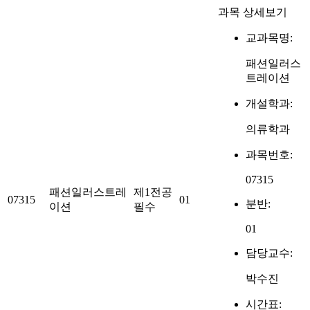
과목 상세보기
교과목명:
패션일러스
트레이션
개설학과:
의류학과
과목번호:
07315
패션일러스트레
제1전공
07315
01
분반:
이션
필수
01
담당교수:
박수진
시간표: