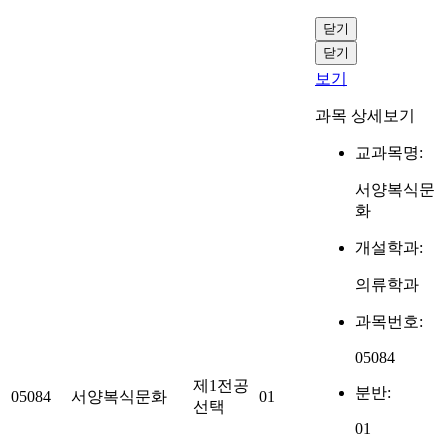
닫기
닫기
보기
과목 상세보기
교과목명:
서양복식문
화
개설학과:
의류학과
과목번호:
05084
제1전공
분반:
05084
서양복식문화
01
선택
01