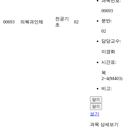
과목번호:
00693
전공기
분반:
00693
의복과인체
02
초
02
담당교수:
이경화
시간표:
목
2~4(M403)
비고:
닫기
닫기
보기
과목 상세보기