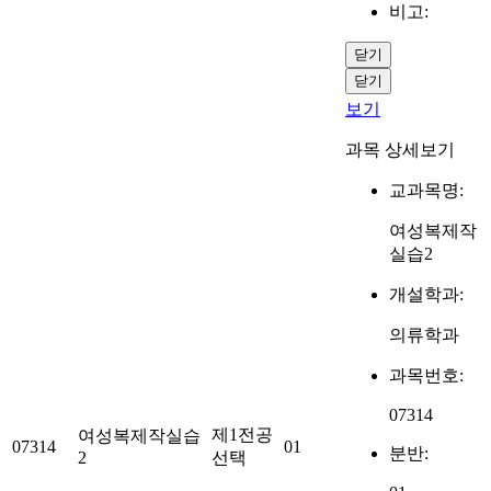
비고:
닫기
닫기
보기
과목 상세보기
교과목명:
여성복제작
실습2
개설학과:
의류학과
과목번호:
07314
제1전공
여성복제작실습
07314
01
분반:
2
선택