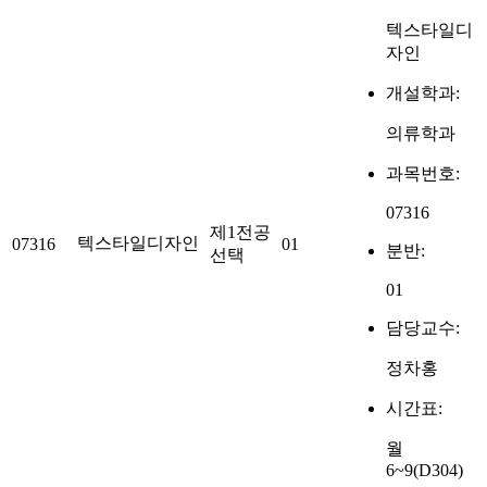
텍스타일디
자인
개설학과:
의류학과
과목번호:
07316
제1전공
텍스타일디자인
07316
01
분반:
선택
01
담당교수:
정차홍
시간표:
월
6~9(D304)