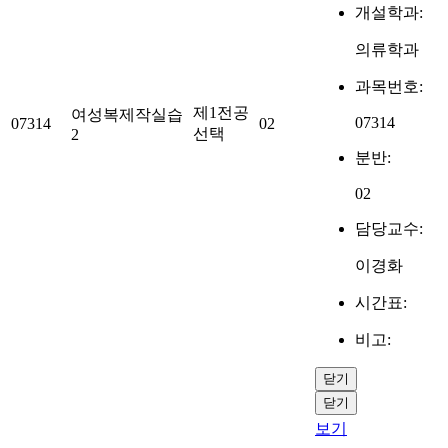
개설학과:
의류학과
과목번호:
제1전공
여성복제작실습
07314
07314
02
선택
2
분반:
02
담당교수:
이경화
시간표:
비고:
닫기
닫기
보기