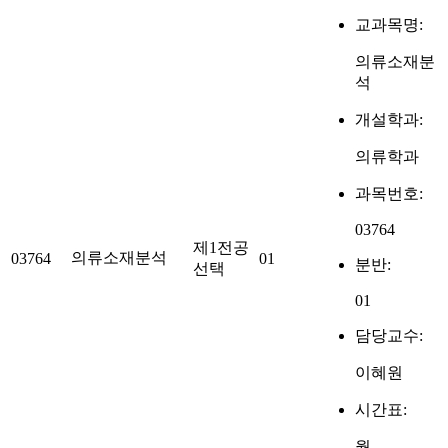
교과목명:
의류소재분
석
개설학과:
의류학과
과목번호:
03764
제1전공
의류소재분석
03764
01
분반:
선택
01
담당교수:
이혜원
시간표:
월