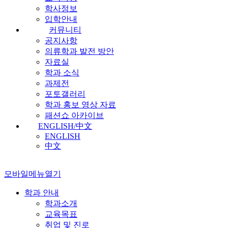
학사정보
입학안내
커뮤니티
공지사항
의류학과 발전 방안
자료실
학과 소식
과제전
포토갤러리
학과 홍보 영상 자료
패션쇼 아카이브
ENGLISH/中文
ENGLISH
中文
모바일메뉴열기
학과 안내
학과소개
교육목표
취업 및 진로