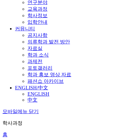
연구분야
교육과정
학사정보
입학안내
커뮤니티
공지사항
의류학과 발전 방안
자료실
학과 소식
과제전
포토갤러리
학과 홍보 영상 자료
패션쇼 아카이브
ENGLISH/中文
ENGLISH
中文
모바일메뉴 닫기
학사과정
홈