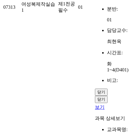
제1전공
여성복제작실습
07313
01
분반:
1
필수
01
담당교수:
최현옥
시간표:
화
1~4(D401)
비고:
닫기
닫기
보기
과목 상세보기
교과목명: