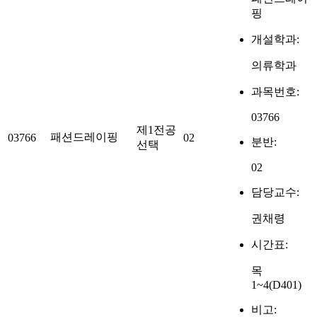
핑
개설학과:
의류학과
과목번호:
03766
제1전공
패션드레이핑
03766
02
분반:
선택
02
담당교수:
권채령
시간표:
목
1~4(D401)
비고: