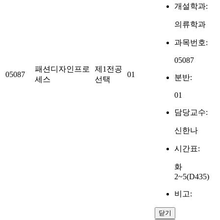
개설학과:
의류학과
과목번호:
05087
패션디자인프로
제1전공
05087
01
분반:
세스
선택
01
담당교수:
신한나
시간표:
화
2~5(D435)
비고:
닫기