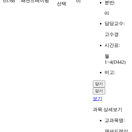
패션드레이핑
03766
01
분반:
선택
01
담당교수:
고수경
시간표:
월
1~4(D442)
비고:
닫기
닫기
보기
과목 상세보기
교과목명:
패션드레이