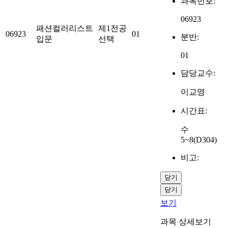
과목번호:
06923
패션컬러리스트
제1전공
06923
01
분반:
입문
선택
01
담당교수:
이교영
시간표:
수
5~8(D304)
비고:
닫기
닫기
보기
과목 상세보기