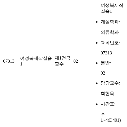
여성복제작
실습1
개설학과:
의류학과
과목번호:
07313
제1전공
여성복제작실습
07313
02
분반:
1
필수
02
담당교수:
최현옥
시간표:
수
1~4(D401)