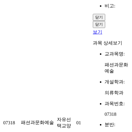
비고:
닫기
닫기
보기
과목 상세보기
교과목명:
패션과문화
예술
개설학과:
의류학과
과목번호:
07318
자유선
패션과문화예술
07318
01
분반:
택교양