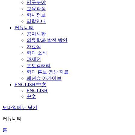
연구분야
교육과정
학사정보
입학안내
커뮤니티
공지사항
의류학과 발전 방안
자료실
학과 소식
과제전
포토갤러리
학과 홍보 영상 자료
패션쇼 아카이브
ENGLISH/中文
ENGLISH
中文
모바일메뉴 닫기
커뮤니티
홈