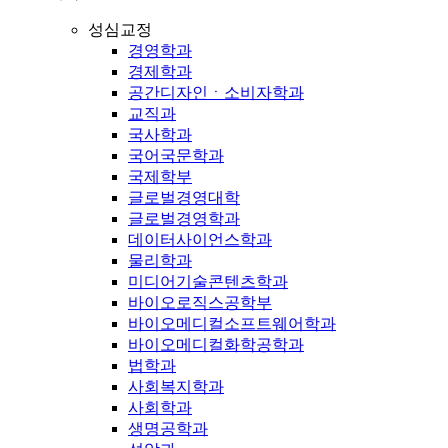
성심교정
경영학과
경제학과
공간디자인ㆍ소비자학과
교직과
국사학과
국어국문학과
국제학부
글로벌경영대학
글로벌경영학과
데이터사이언스학과
물리학과
미디어기술콘텐츠학과
바이오로직스공학부
바이오메디컬소프트웨어학과
바이오메디컬화학공학과
법학과
사회복지학과
사회학과
생명공학과