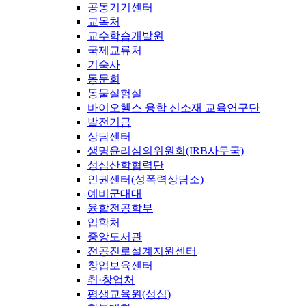
공동기기센터
교목처
교수학습개발원
국제교류처
기숙사
동문회
동물실험실
바이오헬스 융합 신소재 교육연구단
발전기금
상담센터
생명윤리심의위원회(IRB사무국)
성심산학협력단
인권센터(성폭력상담소)
예비군대대
융합전공학부
입학처
중앙도서관
전공진로설계지원센터
창업보육센터
취·창업처
평생교육원(성심)