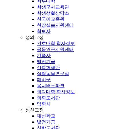
학부대학
학생군사교육단
학생생활상담소
한국어교육원
현장실습지원센터
학보사
성의교정
간호대학 학사정보
공동연구지원센터
기숙사
발전기금
산학협력단
실험동물연구실
예비군
옴니버스파크
의과대학 학사정보
의학도서관
입학처
성신교정
대신학교
발전기금
신학도서관