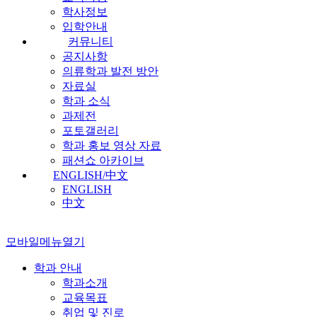
학사정보
입학안내
커뮤니티
공지사항
의류학과 발전 방안
자료실
학과 소식
과제전
포토갤러리
학과 홍보 영상 자료
패션쇼 아카이브
ENGLISH/中文
ENGLISH
中文
모바일메뉴열기
학과 안내
학과소개
교육목표
취업 및 진로