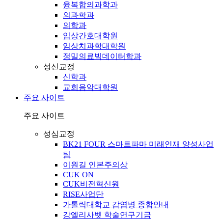
융복합의과학과
의과학과
의학과
임상간호대학원
임상치과학대학원
정밀의료빅데이터학과
성신교정
신학과
교회음악대학원
주요 사이트
주요 사이트
성심교정
BK21 FOUR 스마트파마 미래인재 양성사업
팀
이원길 인본주의상
CUK ON
CUK비전혁신원
RISE사업단
가톨릭대학교 감염병 종합안내
강엘리사벳 학술연구기금