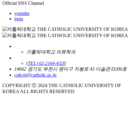
Official SNS Channel
youtube
insta
가톨릭대학교 의류학과
(TEL) 02-2164-4320
14662 경기도 부천시 원미구 지봉로 43 다솔관 D206호
cukcnt@catholic.ac.kr
COPYRIGHT ⓒ 2024 THE CATHOLIC UNIVERSITY OF
KOREA ALL RIGHTS RESERVED