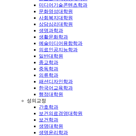
미디어기술콘텐츠학과
문화영성대학원
사회복지대학원
상담심리대학원
생명과학과
생활문화학과
예술미디어융합학과
의료인공지능학과
일반대학원
종교학과
중독학과
의류학과
패션디자인학과
한국어교육학과
행정대학원
성의교정
간호학과
보건의료경영대학원
보건학과
생명대학원
생명윤리학과