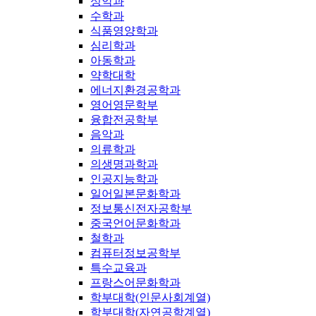
성악과
수학과
식품영양학과
심리학과
아동학과
약학대학
에너지환경공학과
영어영문학부
융합전공학부
음악과
의류학과
의생명과학과
인공지능학과
일어일본문화학과
정보통신전자공학부
중국언어문화학과
철학과
컴퓨터정보공학부
특수교육과
프랑스어문화학과
학부대학(인문사회계열)
학부대학(자연공학계열)