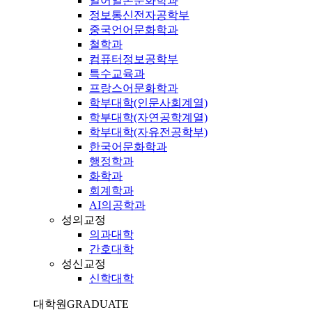
일어일본문화학과
정보통신전자공학부
중국언어문화학과
철학과
컴퓨터정보공학부
특수교육과
프랑스어문화학과
학부대학(인문사회계열)
학부대학(자연공학계열)
학부대학(자유전공학부)
한국어문화학과
행정학과
화학과
회계학과
AI의공학과
성의교정
의과대학
간호대학
성신교정
신학대학
대학원
GRADUATE