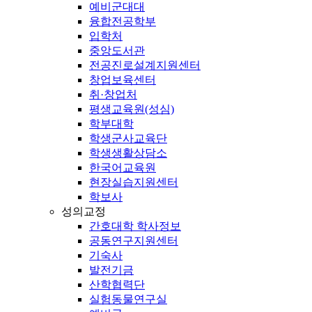
예비군대대
융합전공학부
입학처
중앙도서관
전공진로설계지원센터
창업보육센터
취·창업처
평생교육원(성심)
학부대학
학생군사교육단
학생생활상담소
한국어교육원
현장실습지원센터
학보사
성의교정
간호대학 학사정보
공동연구지원센터
기숙사
발전기금
산학협력단
실험동물연구실