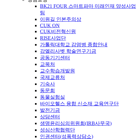
BK21 FOUR 스마트파마 미래인재 양성사업
팀
이원길 인본주의상
CUK ON
CUK비전혁신원
RISE사업단
가톨릭대학교 감염병 종합안내
강엘리사벳 학술연구기금
공동기기센터
교목처
교수학습개발원
국제교류처
기숙사
동문회
동물실험실
바이오헬스 융합 신소재 교육연구단
발전기금
상담센터
생명윤리심의위원회(IRB사무국)
성심산학협력단
인권센터(성폭력상담소)