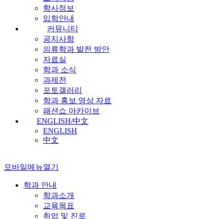
학사정보
입학안내
커뮤니티
공지사항
의류학과 발전 방안
자료실
학과 소식
과제전
포토갤러리
학과 홍보 영상 자료
패션쇼 아카이브
ENGLISH/中文
ENGLISH
中文
모바일메뉴열기
학과 안내
학과소개
교육목표
취업 및 진로