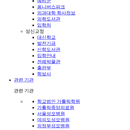
예비군
옴니버스파크
의과대학 학사정보
의학도서관
입학처
성신교정
대신학교
발전기금
신학도서관
입학안내
전례박물관
출판부
학보사
관련 기관
관련 기관
학교법인 가톨릭학원
가톨릭중앙의료원
서울성모병원
여의도성모병원
의정부성모병원