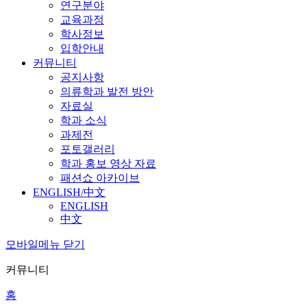
연구분야
교육과정
학사정보
입학안내
커뮤니티
공지사항
의류학과 발전 방안
자료실
학과 소식
과제전
포토갤러리
학과 홍보 영상 자료
패션쇼 아카이브
ENGLISH/中文
ENGLISH
中文
모바일메뉴 닫기
커뮤니티
홈