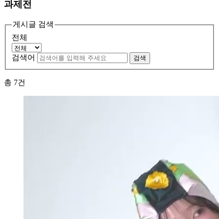
과제전
게시글 검색
전체
검색어
검색
총
7
건