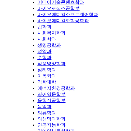
미디어기술콘텐츠학과
바이오로직스공학부
바이오메디컬소프트웨어학과
바이오메디컬화학공학과
법학과
사회복지학과
사회학과
생명공학과
성악과
수학과
식품영양학과
심리학과
아동학과
약학대학
에너지환경공학과
영어영문학부
융합전공학부
음악과
의류학과
의생명과학과
인공지능학과